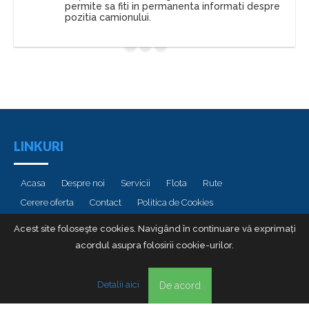
permite sa fiti in permanenta informati despre
pozitia camionului.
LINKURI
Acasa
Despre noi
Servicii
Flota
Rute
Cerere oferta
Contact
Politica de Cookies
Politica de Prelucrare a Datelor cu Caracter Personal (GDPR)
Acest site foloseşte cookies. Navigând în continuare vă exprimați
acordul asupra folosirii cookie-urilor.
Copyright by Crismus. All rights reserved
Detalii aici
De acord